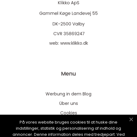
web:
www.klikko.dk
Menu
Werbung in dem Blog
Über uns
Cookies
På vores website bruges cookies til at huske dine
Kontaktiere uns
indstillinger, statistik og personalisering af indhold og
Sitemap
annoncer. Denne information deles med tredjepart. Ved